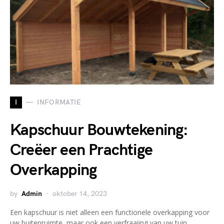
I
INFORMATIE
Kapschuur Bouwtekening:
Creëer een Prachtige
Overkapping
by
Admin
oktober 14, 2023
Een kapschuur is niet alleen een functionele overkapping voor
uw buitenruimte, maar ook een verfraaiing van uw tuin…