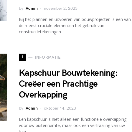
by
Admin
november 2, 2023
Bij het plannen en uitvoeren van bouwprojecten is een van
de meest cruciale elementen het gebruik van
constructietekeningen.…
I
INFORMATIE
Kapschuur Bouwtekening:
Creëer een Prachtige
Overkapping
by
Admin
oktober 14, 2023
Een kapschuur is niet alleen een functionele overkapping
voor uw buitenruimte, maar ook een verfraaiing van uw
tuin…