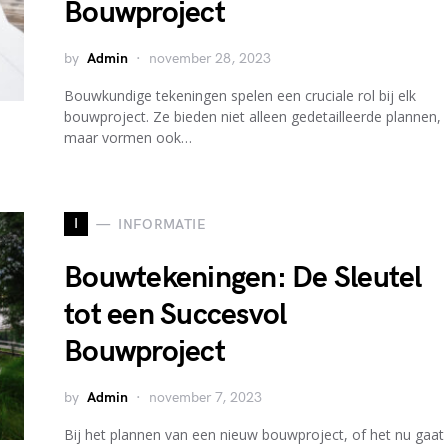
Bouwproject
by
Admin
november 28, 2023
Bouwkundige tekeningen spelen een cruciale rol bij elk
bouwproject. Ze bieden niet alleen gedetailleerde plannen,
maar vormen ook…
I
INFORMATIE
Bouwtekeningen: De Sleutel
tot een Succesvol
Bouwproject
by
Admin
november 7, 2023
Bij het plannen van een nieuw bouwproject, of het nu gaat